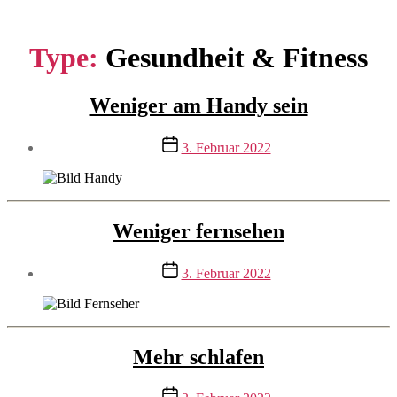
Direkt
zum
Inhalt
Type:
Gesundheit & Fitness
wechseln
Weniger am Handy sein
Beitragsdatum
3. Februar 2022
Weniger fernsehen
Beitragsdatum
3. Februar 2022
Mehr schlafen
Beitragsdatum