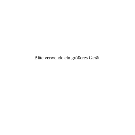
Freundschaft
Geld & Finanzen
Gesellschaftliches
Engagement
Bitte verwende ein größeres Gerät.
Gesund ernähren
Gesundheit &
Fitness
Ich
Partnerschaft &
Liebe