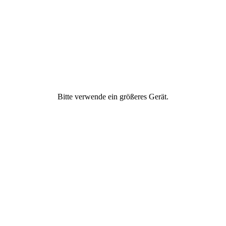
Freundschaft
Geld & Finanzen
Gesellschaftliches
Engagement
Bitte verwende ein größeres Gerät.
Gesund ernähren
Gesundheit &
Fitness
Ich
Partnerschaft &
Liebe