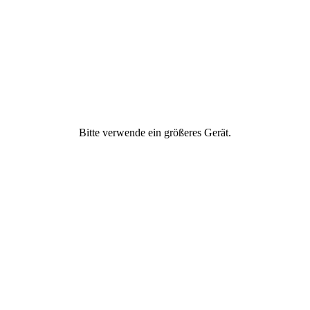
Freundschaft
Geld & Finanzen
Gesellschaftliches
Engagement
Bitte verwende ein größeres Gerät.
Gesund ernähren
Gesundheit &
Fitness
Ich
Partnerschaft &
Liebe