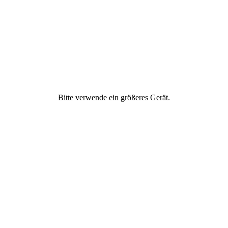
Freundschaft
Geld & Finanzen
Gesellschaftliches
Engagement
Bitte verwende ein größeres Gerät.
Gesund ernähren
Gesundheit &
Fitness
Ich
Partnerschaft &
Liebe