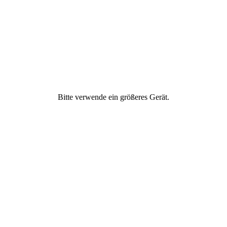
Freundschaft
Geld & Finanzen
Gesellschaftliches
Engagement
Bitte verwende ein größeres Gerät.
Gesund ernähren
Gesundheit &
Fitness
Ich
Partnerschaft &
Liebe