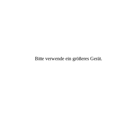
Freundschaft
Geld & Finanzen
Gesellschaftliches
Engagement
Bitte verwende ein größeres Gerät.
Gesund ernähren
Gesundheit &
Fitness
Ich
Partnerschaft &
Liebe