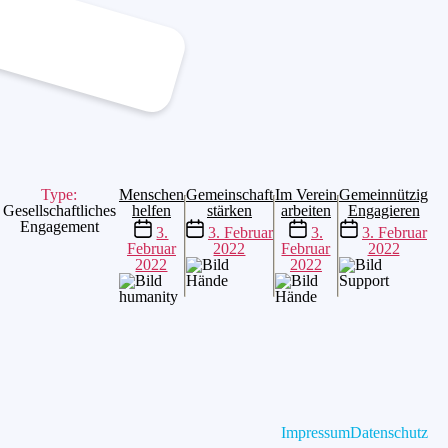
Type:
Menschen
Gemeinschaft
Im Verein
Gemeinnützig
Gesellschaftliches
helfen
stärken
arbeiten
Engagieren
Beitragsdatum
Beitragsdatum
Beitragsdatum
Beitragsdatum
Engagement
3.
3. Februar
3.
3. Februar
Februar
2022
Februar
2022
2022
2022
Impressum
Datenschutz